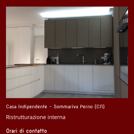
Sommariva Perno (CN)
Cantina e appartamenti – 
terna
Ristrutturazione
Orari di contatto