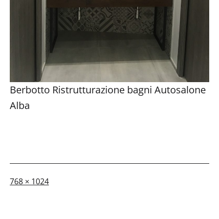
Berbotto Ristrutturazione bagni Autosalone
Alba
A
768 × 1024
dimensione
piena