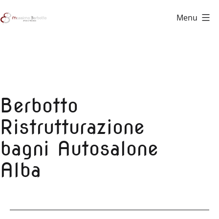
Salta
Menu
al
Studio
contenuto
Tecnico
Berbotto
Berbotto
Ristrutturazione
bagni Autosalone
Alba