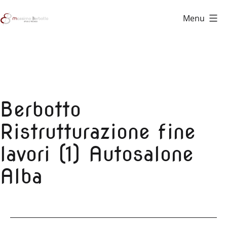
Salta
Menu
al
Studio
contenuto
Tecnico
Berbotto
Berbotto
Ristrutturazione fine
lavori (1) Autosalone
Alba