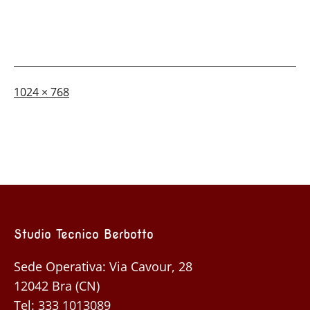
A
1024 × 768
dimensione
piena
Studio Tecnico Berbotto
Sede Operativa: Via Cavour, 28
12042 Bra (CN)
Tel:
333 1013089