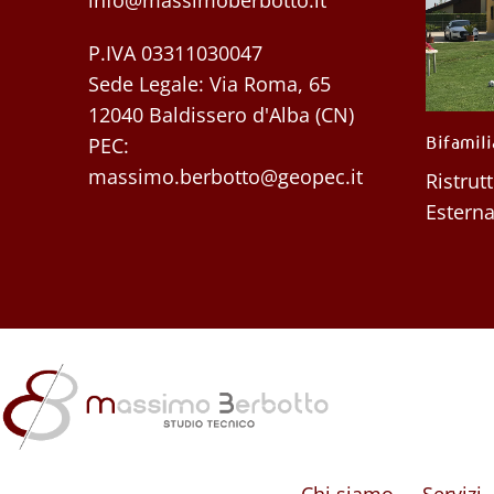
P.IVA 03311030047
Sede Legale: Via Roma, 65
12040 Baldissero d'Alba (CN)
PEC:
 (CN)
Bifamiliare su corte – Budrio (BO)
Casa In
Perno (
massimo.berbotto@geopec.it
esterna
Ristrutturazione Interna ed
Ristrut
Esterna
Chi siamo
Servizi