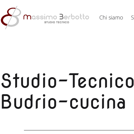
Salta
al
Chi siamo
S
contenuto
Studio
Tecnico
Berbotto
Studio-Tecnico
Budrio-cucina