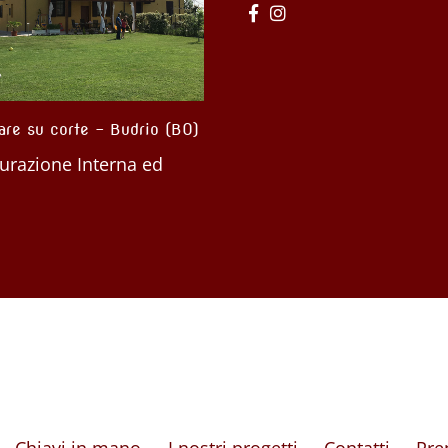
dipendente – Sommariva
Appartamento – Torino (Via Nizz
CN)
Ristrutturazione interna
turazione interna
Chiavi in mano
I nostri progetti
Contatti
Pre