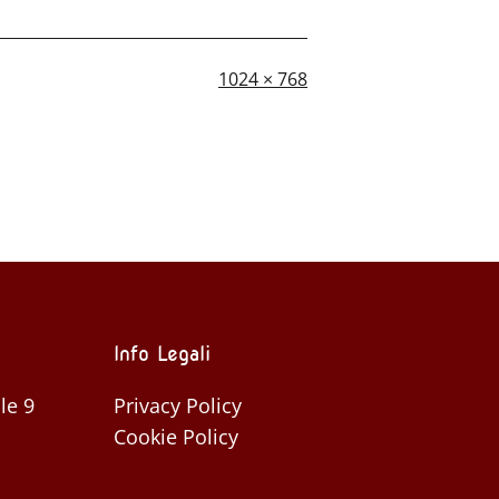
A
1024 × 768
dimensione
piena
Info Legali
le 9
Privacy Policy
Cookie Policy