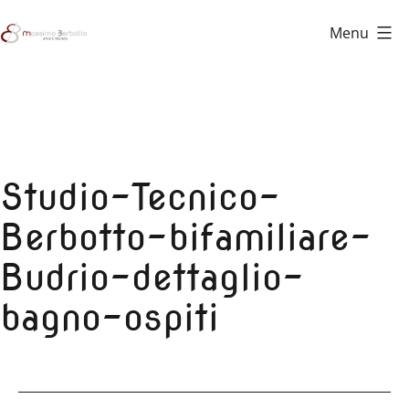
Salta
Menu
al
Studio
contenuto
Tecnico
Berbotto
Studio-Tecnico-
Berbotto-bifamiliare-
Budrio-dettaglio-
bagno-ospiti