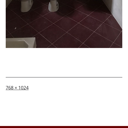
A
768 × 1024
dimensione
piena