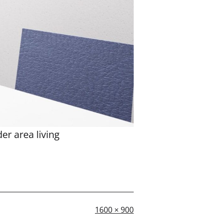
r area living
A
1600 × 900