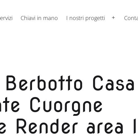
ervizi
Chiavi in mano
I nostri progetti
Conta
Apri
menu
 Berbotto Casa
te Cuorgne
e Render area l