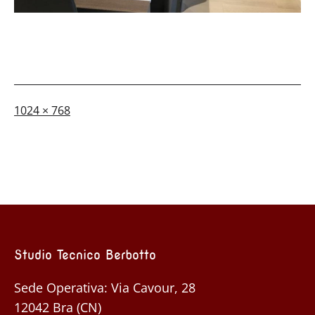
A
1024 × 768
dimensione
piena
Studio Tecnico Berbotto
Sede Operativa: Via Cavour, 28
12042 Bra (CN)