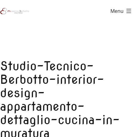
Salta
Menu
al
Studio
contenuto
Tecnico
Berbotto
Studio-Tecnico-
Berbotto-interior-
design-
appartamento-
dettaglio-cucina-in-
muratura