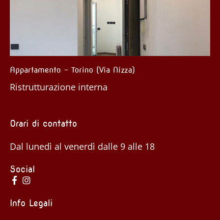
nto – Torino (Via Nizza)
Appartamento 
urazione interna
Ristrutturazi
Orari di contatto
Dal lunedì al venerdì dalle 9 alle 18
Social
Info Legali