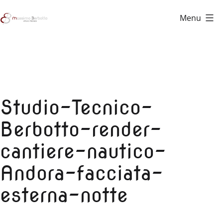
Salta
Menu
al
Studio
contenuto
Tecnico
Berbotto
Studio-Tecnico-
Berbotto-render-
cantiere-nautico-
Andora-facciata-
esterna-notte