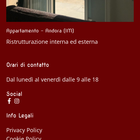
rtamento – Andora (IM)
Cascina –
rutturazione interna ed esterna
Ristruttu
Orari di contatto
Dal lunedì al venerdì dalle 9 alle 18
Social
Info Legali
Privacy Policy
Cookie Policy