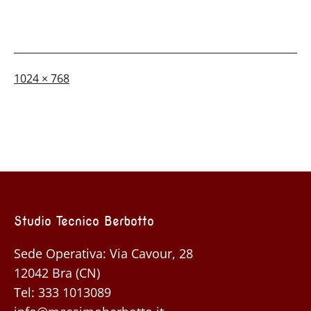
A
1024 × 768
dimensione
piena
Studio Tecnico Berbotto
Sede Operativa: Via Cavour, 28
12042 Bra (CN)
Tel:
333 1013089