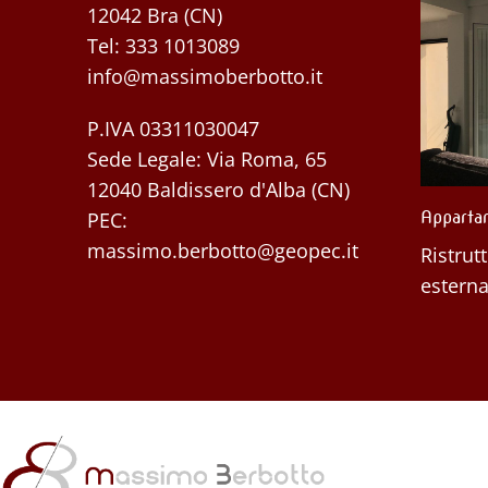
12042 Bra (CN)
Tel:
333 1013089
info@massimoberbotto.it
P.IVA 03311030047
Sede Legale: Via Roma, 65
12040 Baldissero d'Alba (CN)
PEC:
ddi (CN)
Appartamento – Andora (IM)
Cantina
(CN)
massimo.berbotto@geopec.it
interna
Ristrutturazione interna ed
Ristrut
esterna