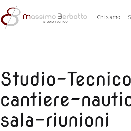
Salta
al
Chi siamo
S
contenuto
Studio
Tecnico
Berbotto
Studio-Tecnic
cantiere-naut
sala-riunioni