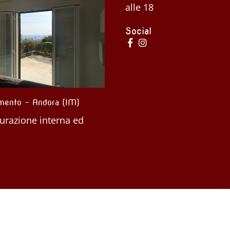
alle 18
Social
 e appartamenti – Mango
Casa Indipendente – Sommariva
Perno (CN)
turazione
Ristrutturazione interna