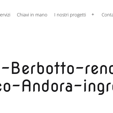
ervizi
Chiavi in mano
I nostri progetti
Conta
Apri
menu
o-Berbotto-ren
ico-Andora-ing