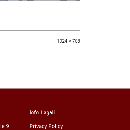
A
1024 × 768
dimensione
piena
Info Legali
le 9
Privacy Policy