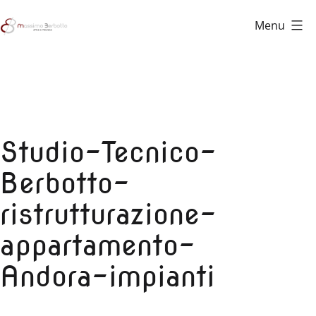
Salta
Menu
al
Studio
contenuto
Tecnico
Berbotto
Studio-Tecnico-
Berbotto-
ristrutturazione-
appartamento-
Andora-impianti