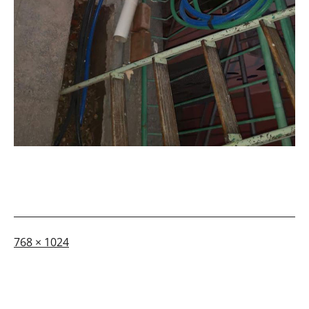
A
768 × 1024
dimensione
piena