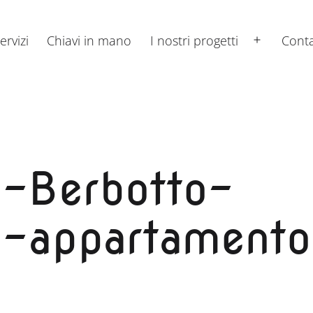
ervizi
Chiavi in mano
I nostri progetti
Conta
Apri
menu
o-Berbotto-
ne-appartamento