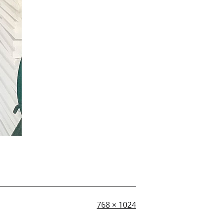
A
768 × 1024
dimensione