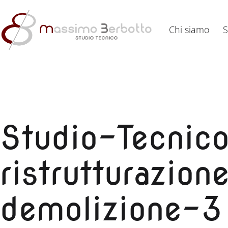
Salta
al
Chi siamo
S
contenuto
Studio
Tecnico
Berbotto
Studio-Tecnic
ristrutturazio
demolizione-3