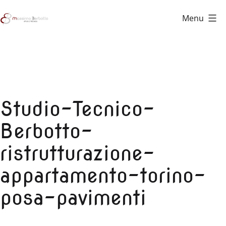
Salta
Menu
al
Studio
contenuto
Tecnico
Berbotto
Studio-Tecnico-
Berbotto-
ristrutturazione-
appartamento-torino-
posa-pavimenti