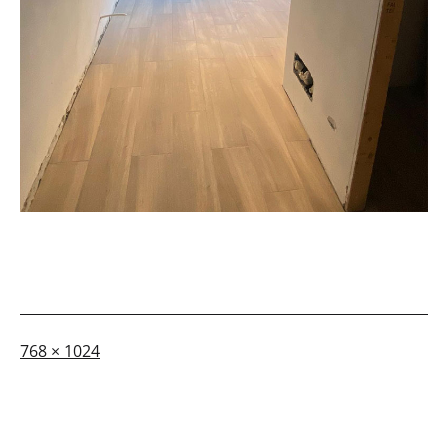
A
768 × 1024
dimensione
piena